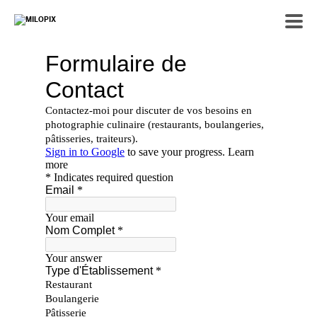
home
A propos
Contact
Tirages d'art signés
Vidéo